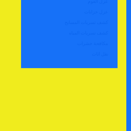
عزل الفوم
عزل خزانات
كشف تسربات المسابح
كشف تسربات المياه
مكافحة حشرات
نقل اثاث