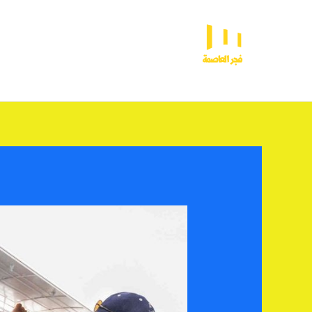
خطي
لى
لمحتوى