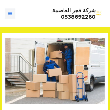
خطي
شركة فجر العاصمة
لى
0538692260
لمحتوى
MAIN
ENU