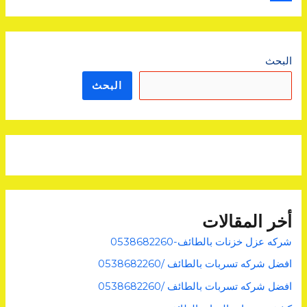
i
ن
e
m
t
a
b
ش
i
t
ر
o
البحث
o
e
l
البحث
k
r
أخر المقالات
شركه عزل خزنات بالطائف-0538682260
افضل شركه تسربات بالطائف /0538682260
افضل شركه تسربات بالطائف /0538682260