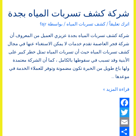
شركة كشف تسربات المياه بجدة
اترك تعليقاً
/
كشف تسربات المياه
/ بواسطة
fajr
شركة كشف تسربات المياه بجدة عزيزي العميل من المعروف أن
شركة فجر العاصمة تقدم خدمات لا يمكن الاستغناء عنها في مجال
كشف تسربات المياه حيث أن تسربات المياه تمثل خطر كبير على
الأبنية وقد تسبب في سقوطها بالكامل ، كما أن الشركة معتمدة
ولها باع طويل من الخبرة تكون مضمونة وتوفر للعملاء الخدمة في
موعدها …
شركة
قراءة المزيد »
كشف
تسربات
F
المياه
بجدة
T
a
w
E
c