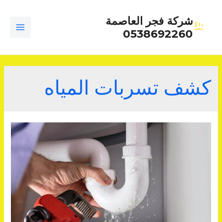
خطي
شركة فجر العاصمة
لى
0538692260
لمحتوى
MAIN
ENU
كشف تسربات المياه