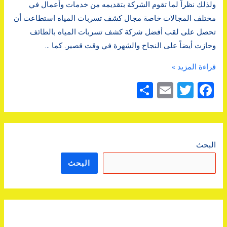
ولذلك نظراً لما تقوم الشركة بتقديمه من خدمات وأعمال في
مختلف المجالات خاصة مجال كشف تسربات المياه استطاعت أن
تحصل على لقب أفضل شركة كشف تسربات المياه بالطائف
وحازت أيضاً على النجاح والشهرة في وقت قصير. كما …
شركة
قراءة المزيد »
كشف
F
T
E
ن
تسربات
a
w
m
ش
المياه
c
it
ai
ر
بالطائف
l
te
e
البحث
r
b
البحث
o
o
k